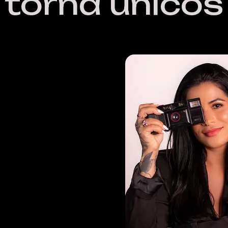
torna únicos
Karina
çalves
fa, videomaker, roteirista e
narradora.
s de experiência em design e
a estética, o storytelling e o
igital. Seu olhar transforma
ns com narrativa, propósito
e conecta, diferencia e vende.