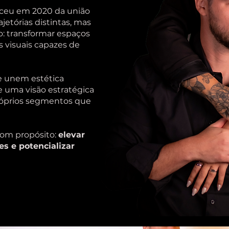
ceu em 2020 da união
ajetórias distintas, mas
: transformar espaços
s visuais capazes de
 unem estética
e uma visão estratégica
róprios segmentos que
com propósito:
elevar
es e potencializar