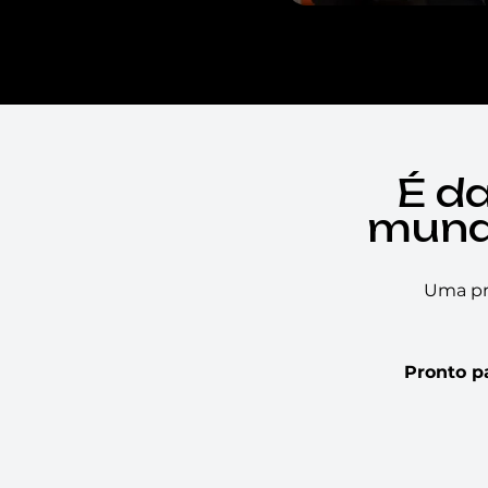
É d
mund
Uma pr
Pronto pa