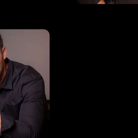
Jorge
Mantova
Fotógrafo, piloto de drone e edito
Empreendeu por 13 anos no setor d
em Búzios, vivenciando os bastidor
necessidades reais de hotéis, pous
temporada. Sua visão une precisão 
sensibilidade e profundo entendim
mercado.