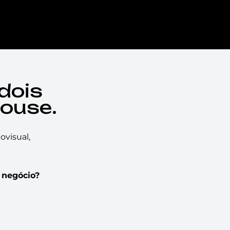
dois
ouse.
visual,
 negócio?